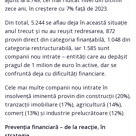
ajuns la 8.749, cel mai ridicat nivel din ultimii
zece ani, în creștere cu 7% față de 2023.
Din total, 5.244 se aflau deja în această situație
anul trecut și nu au reușit redresarea, 872
provin direct din categoria finanțabilă, 1.048 din
categoria restructurabilă, iar 1.585 sunt
companii nou intrate – entități care au depășit
pragul de 1 milion de euro în active, dar se
confruntă deja cu dificultăți financiare.
Cele mai multe companii nou intrate în
insolvență iminentă provin din construcții (20%),
tranzacții imobiliare (17%), agricultură (14%),
comerț (13%) și industrie prelucrătoare (12%).
Prevenția financiară – de la reacție, în
strategie