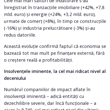
Cele mai mari salturi de îndatorare s-au
înregistrat în tranzacțiile imobiliare (+42%, +7,8
mld. euro) și energie (+24%, +3,2 mld. euro),
urmate de comerț (+8%), în timp ce construcțiile
(-16%) și industria prelucrătoare (-3%) și-au
redus datoriile.
Această evoluție confirmă faptul că economia se
bazează tot mai mult pe finanțare externă, fără
o creștere reală a profitabilității.
Insolvențele iminente, la cel mai ridicat nivel al
deceniului
Numărul companiilor de impact aflate în
insolvență iminentă – adică entități cu
dezechilibre severe, dar încă funcționale – a