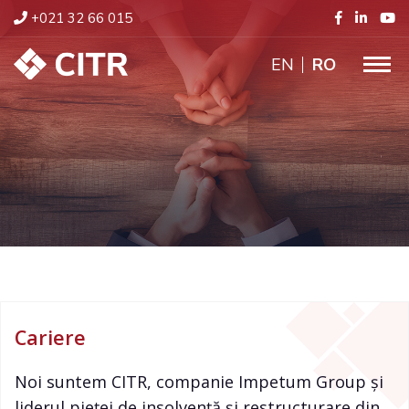
+021 32 66 015
ENGLISH
RO
Cariere
Noi suntem CITR, companie Impetum Group și
liderul pieței de insolvență și restructurare din