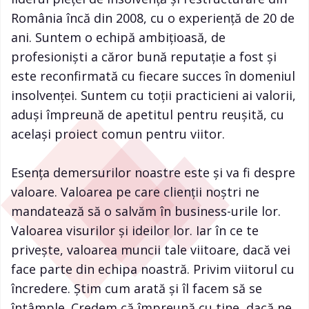
România încă din 2008, cu o experiență de 20 de
ani. Suntem o echipă ambițioasă, de
profesioniști a căror bună reputație a fost și
este reconfirmată cu fiecare succes în domeniul
insolvenței. Suntem cu toții practicieni ai valorii,
aduși împreună de apetitul pentru reușită, cu
același proiect comun pentru viitor.
Esența demersurilor noastre este și va fi despre
valoare. Valoarea pe care clienții noștri ne
mandatează să o salvăm în business-urile lor.
Valoarea visurilor și ideilor lor. Iar în ce te
privește, valoarea muncii tale viitoare, dacă vei
face parte din echipa noastră. Privim viitorul cu
încredere. Știm cum arată și îl facem să se
întâmple. Credem că împreună cu tine, dacă ne