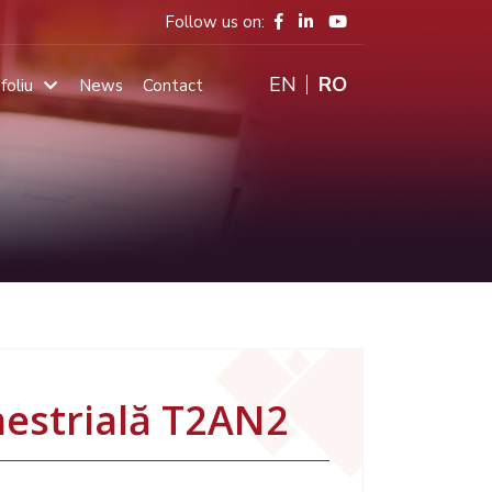
Follow us on:
ENGLISH
RO
foliu
News
Contact
Main
navigation
mestrială T2AN2