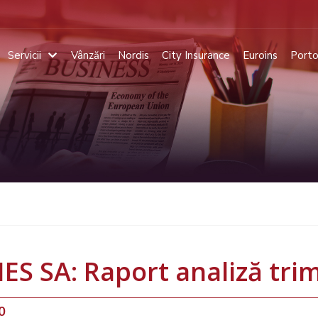
Servicii
Vânzări
Nordis
City Insurance
Euroins
Porto
S SA: Raport analiză tri
0