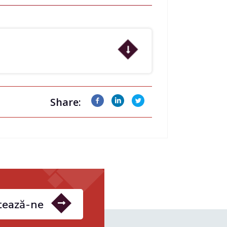
Share:
tează-ne