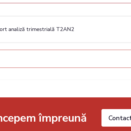
t analiză trimestrială T2AN2
începem împreună
Contac