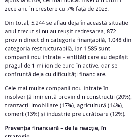
ajuns la 8.749, cel mai ridicat nivel din ultimii
zece ani, în creștere cu 7% față de 2023.
Din total, 5.244 se aflau deja în această situație
anul trecut și nu au reușit redresarea, 872
provin direct din categoria finanțabilă, 1.048 din
categoria restructurabilă, iar 1.585 sunt
companii nou intrate – entități care au depășit
pragul de 1 milion de euro în active, dar se
confruntă deja cu dificultăți financiare.
Cele mai multe companii nou intrate în
insolvență iminentă provin din construcții (20%),
tranzacții imobiliare (17%), agricultură (14%),
comerț (13%) și industrie prelucrătoare (12%).
Prevenția financiară – de la reacție, în
strategie