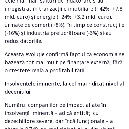
Cele mai mari salturi de îndatorare s-au
înregistrat în tranzacțiile imobiliare (+42%, +7,8
mld. euro) și energie (+24%, +3,2 mld. euro),
urmate de comerț (+8%), în timp ce construcțiile
(-16%) și industria prelucrătoare (-3%) și-au
redus datoriile.
Această evoluție confirmă faptul că economia se
bazează tot mai mult pe finanțare externă, fără
o creștere reală a profitabilității.
Insolvențele iminente, la cel mai ridicat nivel al
deceniului
Numărul companiilor de impact aflate în
insolvență iminentă – adică entități cu
dezechilibre severe, dar încă funcționale – a