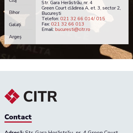
Cluj
Str. Gara Herăstrău, nr. 4
Green Court clădirea A, et. 3, sector 2,
Bihor
București
Telefon:
021 32 66 014/ 015
Fax:
021 32 66 013
Galaţi
Email:
bucuresti@citr.ro
Argeş
Contact
Adresă:
Str. Gara Herăstrău, nr. 4 Green Court