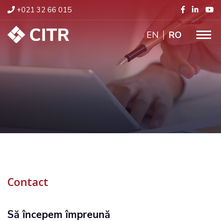
+021 32 66 015
ENGLISH
RO
Contact
Să începem împreună