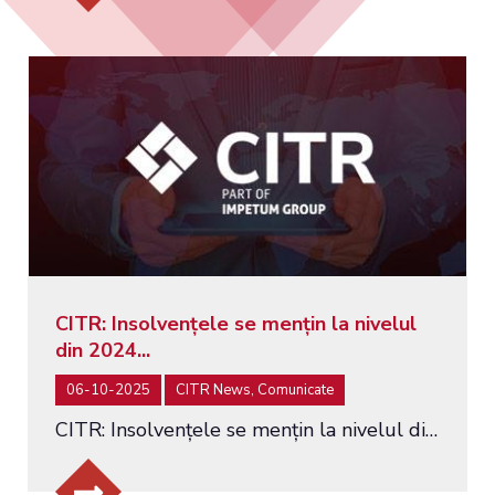
CITR: Insolvențele se mențin la nivelul
din 2024...
06-10-2025
CITR News, Comunicate
CITR: Insolvențele se mențin la nivelul din 2024, dar concordatele preventive cresc cu 30% în primele opt luni din 2025...