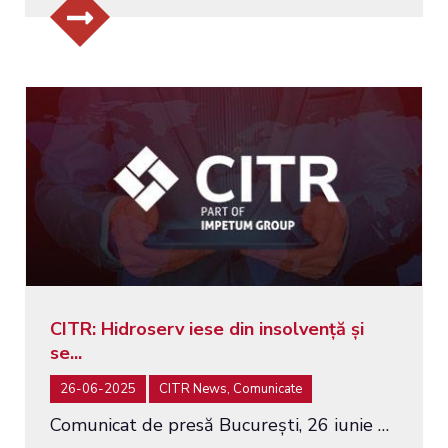
CITR: Hidroserv iese din insolvență și
se...
26-06-2025
CITR News, Comunicate
Comunicat de presă București, 26 iunie 2025 - CITR, în calitate de administrator judiciar, anunță ieșirea din...