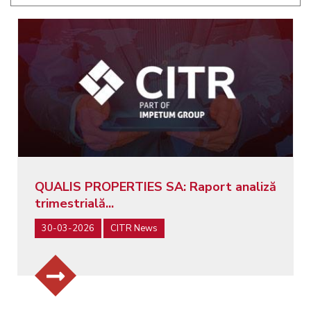
QUALIS PROPERTIES SA: Raport analiză
trimestrială...
30-03-2026
CITR News