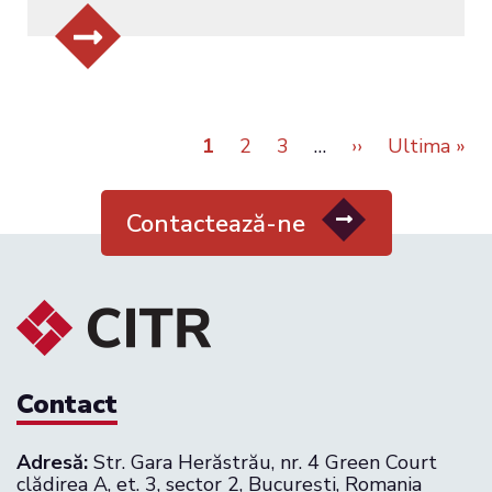
Pagina
1
Page
2
Page
3
…
Pagina
››
Ultima
Ultima »
Paginare
curentă
următoare
pagină
Contactează-ne
Contact
Adresă:
Str. Gara Herăstrău, nr. 4 Green Court
clădirea A, et. 3, sector 2, București, Romania