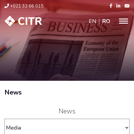
+021 32 66 015
ENGLISH
RO
News
News